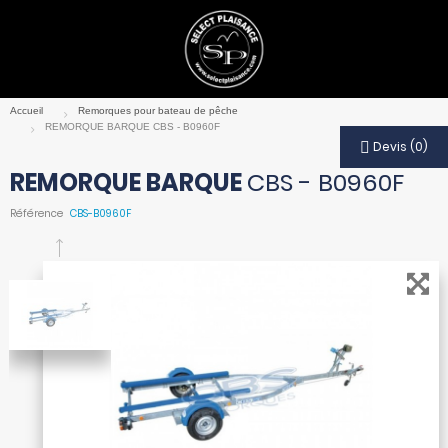
Devis
(
0
)
REMORQUE BARQUE
CBS - B0960F
Référence
CBS-B0960F