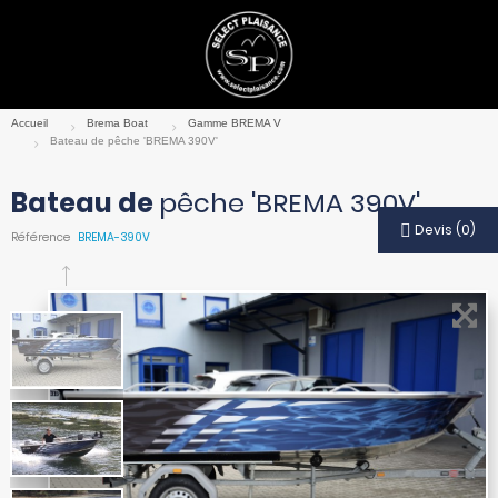
Bateau de
pêche 'BREMA 390V'
Devis
(
0
)
Référence
BREMA-390V