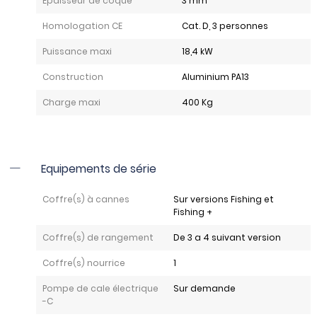
Epaisseur de coque
3 mm
Homologation CE
Cat. D, 3 personnes
Puissance maxi
18,4 kW
Construction
Aluminium PA13
Charge maxi
400 Kg
Equipements de série
Coffre(s) à cannes
Sur versions Fishing et
Fishing +
Coffre(s) de rangement
De 3 a 4 suivant version
Coffre(s) nourrice
1
Pompe de cale électrique
Sur demande
-C