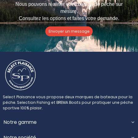
Nous pouvons réaliser votre bateau de pêche sur
mesure.
Envoyer un message
Select Plaisance vous propose deux marques de bateaux pour la
pêche. Selection Fishing et BREMA Boats pour pratiquer une pêche
sportive 100% plaisir.
Notre gamme
Notre société