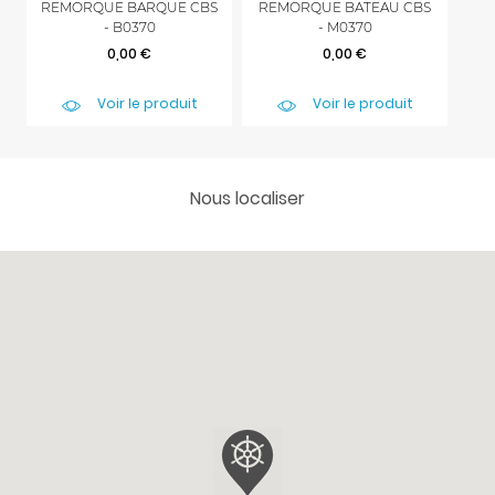
REMORQUE BARQUE CBS
REMORQUE BATEAU CBS
So
- B0370
- M0370
Prix
Prix
0,00 €
0,00 €
Voir le produit
Voir le produit
Nous localiser